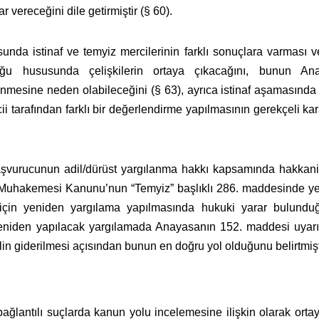
 vereceğini dile getirmiştir (§ 60).
a istinaf ve temyiz mercilerinin farklı sonuçlara varması ve 
uzluğu hususunda çelişkilerin ortaya çıkacağını, bunun 
mesine neden olabileceğini (§ 63), ayrıca istinaf aşamasında
 tarafından farklı bir değerlendirme yapılmasının gerekçeli kar
urucunun adil/dürüst yargılanma hakkı kapsamında hakkaniye
 Muhakemesi Kanunu’nun “Temyiz” başlıklı 286. maddesinde yer
si için yeniden yargılama yapılmasında hukuki yarar bulun
yeniden yapılacak yargılamada Anayasanın 152. maddesi uyarı
 giderilmesi açısından bunun en doğru yol olduğunu belirtmişti
bağlantılı suçlarda kanun yolu incelemesine ilişkin olarak ort