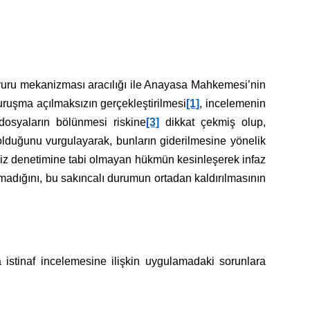
vuru mekanizması aracılığı ile Anayasa Mahkemesi’nin
ruşma açılmaksızın gerçekleştirilmesi
[1]
, incelemenin
dosyaların bölünmesi riskine
[3]
dikkat çekmiş olup,
olduğunu vurgulayarak, bunların giderilmesine yönelik
iz denetimine tabi olmayan hükmün kesinleşerek infaz
madığını, bu sakıncalı durumun ortadan kaldırılmasının
istinaf incelemesine ilişkin uygulamadaki sorunlara