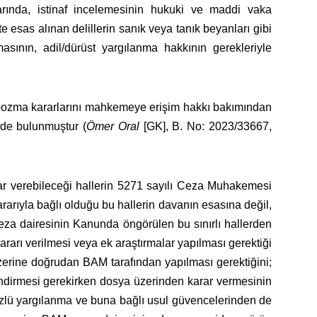
rında, istinaf incelemesinin hukuki ve maddi vaka
esas alınan delillerin sanık veya tanık beyanları gibi
masının, adil/dürüst yargılanma hakkının gerekleriyle
n bozma kararlarını mahkemeye erişim hakkı bakımından
rde bulunmuştur (
Ömer Oral
[GK], B. No: 2023/33667,
r verebileceği hallerin 5271 sayılı Ceza Muhakemesi
rarıyla bağlı olduğu bu hallerin davanın esasına değil,
eza dairesinin Kanunda öngörülen bu sınırlı hallerden
rı verilmesi veya ek araştırmalar yapılması gerektiği
üzerine doğrudan BAM tarafından yapılması gerektiğini;
endirmesi gerekirken dosya üzerinden karar vermesinin
lü yargılanma ve buna bağlı usul güvencelerinden de