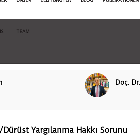
BER
UNSER
LEISTUNGTEN
BLOG
PUBLIKATIONEN
NS
TEAM
n
Doç. Dr
il/Dürüst Yargılanma Hakkı Sorunu