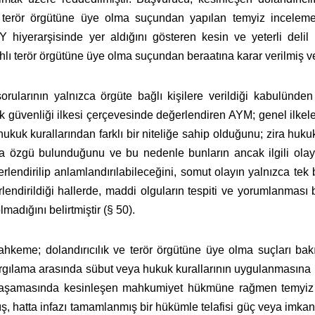
 terör örgütüne üye olma suçundan yapılan temyiz incelem
iyerarşisinde yer aldığını gösteren kesin ve yeterli delil 
 terör örgütüne üye olma suçundan beraatına karar verilmiş ve 
orularının yalnızca örgüte bağlı kişilere verildiği kabulünd
 güvenliği ilkesi çerçevesinde değerlendiren AYM; genel ilkele
uk kurallarından farklı bir niteliğe sahip olduğunu; zira hukuk
aya özgü bulunduğunu ve bu nedenle bunların ancak ilgili olayı
lendirilip anlamlandırılabileceğini, somut olayın yalnızca tek
rlendirildiği hallerde, maddi olguların tespiti ve yorumlanmas
adığını belirtmiştir (§ 50).
hkeme; dolandırıcılık ve terör örgütüne üye olma suçları ba
gılama arasında sübut veya hukuk kurallarının uygulanmasına il
f aşamasında kesinleşen mahkumiyet hükmüne rağmen temyiz 
ş, hatta infazı tamamlanmış bir hükümle telafisi güç veya imkans