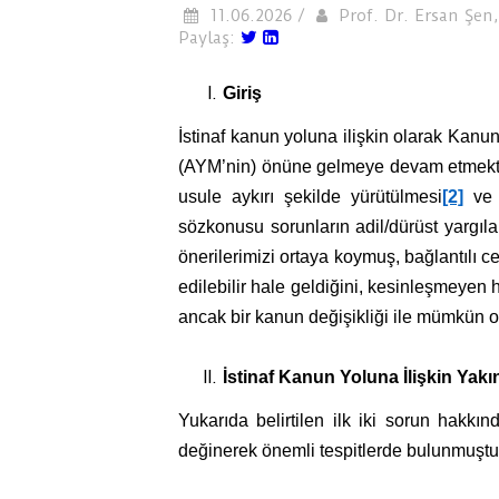
11.06.2026 /
Prof. Dr. Ersan Şen
Paylaş:
Giriş
İstinaf kanun yoluna ilişkin olarak Ka
(AYM’nin) önüne gelmeye devam etmektedi
usule aykırı şekilde yürütülmesi
[2]
ve b
sözkonusu sorunların adil/dürüst yargıl
önerilerimizi ortaya koymuş, bağlantıl
edilebilir hale geldiğini, kesinleşmeye
ancak bir kanun değişikliği ile mümkün o
İstinaf Kanun Yoluna İlişkin Yakın
Yukarıda belirtilen ilk iki sorun hakk
değinerek önemli tespitlerde bulunmuştu