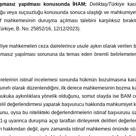
uruşmasız yapılması konusunda İHAM;
Deliktaş/Türkiye
kara
luğu veya suçsuzluğu konusunda sonuca ulaştığı ve mahkumiyete 
tinaf mahkemesinin duruşma açılması talebini karşılıksız bırak
ürkiye,
B. No: 25852/16, 12/12/2023).
liye mahkemeleri ceza dairelerince usule aykırı olarak verile
uşmasız yapılması sorununa da temas eden önemli belirlemele
elerinin istinaf incelemesi sonunda hükmün bozulmasına kara
 sınırlı olarak düzenlendiğini, ilk derece mahkemesinin bozma ka
 hukuka aykırılıklara yönelik olduğunu, somut olayda ise BAM c
lil değerlendirmesi yaparak başvurucu hakkında mahkumiyet kara
unu, oysa bu nitelikteki değerlendirmelerin istinaf başvurusu 
g uyarınca duruşma açıp tarafları dinleyerek delilleri değerl
 hakkından değil, aynı zamanda istinaf mahkemesi önünde söz