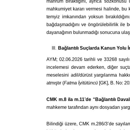
mahrum bıraktığını, ayrıca sözkonusu
mahkumiyet kararı vermesi halinde, bu k
temyiz imkanından yoksun bırakıldığın
bağdaşmadığını ve öngörülebilirlik ile 
dayanağının bulunmadığı sonucuna ulaşm
Bağlantılı Suçlarda Kanun Yolu 
AYM; 02.06.2026 tarihli ve 33268 sayı
incelemesi devam ederken, diğer suçt
meselesini adil/dürüst yargılanma hak
atmıştır (
Fatma İyitütüncü
[GK], B. No: 20
CMK m.8 ila m.11’de “Bağlantılı Davala
mahkeme tarafından aynı dosyadan yargı
Bilindiği üzere, CMK m.286/3’de sayılan