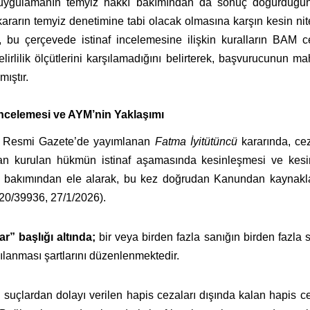
 uygulamanın temyiz hakkı bakımından da sonuç doğurduğun
ararın temyiz denetimine tabi olacak olmasına karşın kesin ni
ı, bu çerçevede istinaf incelemesine ilişkin kuralların BAM
belirlilik ölçütlerini karşılamadığını belirterek, başvurucunu
ıştır.
İncelemesi ve AYM’nin Yaklaşımı
lı Resmi Gazete’de yayımlanan
Fatma İyitütüncü
kararında, cez
an kurulan hükmün istinaf aşamasında kesinleşmesi ve kes
kı bakımından ele alarak, bu kez doğrudan Kanundan kaynakl
20/39936, 27/1/2026).
r” başlığı altında;
bir veya birden fazla sanığın birden fazla 
lanması şartlarını düzenlenmektedir.
 suçlardan dolayı verilen hapis cezaları dışında kalan hapis c