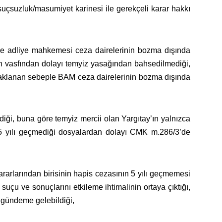
suçsuzluk/masumiyet karinesi ile gerekçeli karar hakkı
 adliye mahkemesi ceza dairelerinin bozma dışında
un vasfından dolayı temyiz yasağından bahsedilmediği,
naklanan sebeple BAM ceza dairelerinin bozma dışında
diği, buna göre temyiz mercii olan Yargıtay’ın yalnızca
n 5 yılı geçmediği dosyalardan dolayı CMK m.286/3’de
ararlarından birisinin hapis cezasının 5 yılı geçmemesi
suçu ve sonuçlarını etkileme ihtimalinin ortaya çıktığı,
da gündeme gelebildiği,