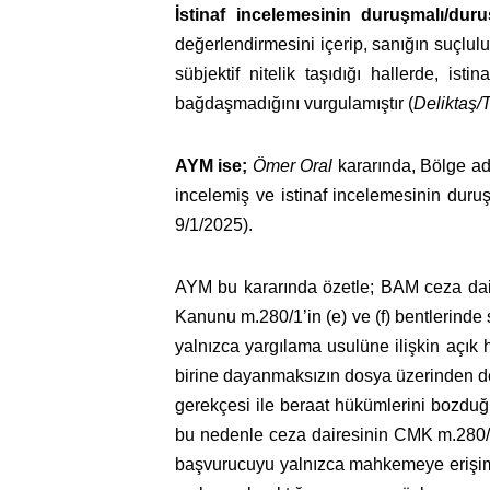
İstinaf incelemesinin duruşmalı/d
değerlendirmesini içerip, sanığın suçlu
sübjektif nitelik taşıdığı hallerde, is
bağdaşmadığını vurgulamıştır (
Deliktaş/T
AYM ise;
Ömer Oral
kararında, Bölge ad
incelemiş ve istinaf incelemesinin dur
9/1/2025).
AYM bu kararında özetle; BAM ceza dair
Kanunu m.280/1’in (e) ve (f) bentlerinde
yalnızca yargılama usulüne ilişkin açık
birine dayanmaksızın dosya üzerinden de
gerekçesi ile beraat hükümlerini bozduğ
bu nedenle ceza dairesinin CMK m.280/1-
başvurucuyu yalnızca mahkemeye erişim