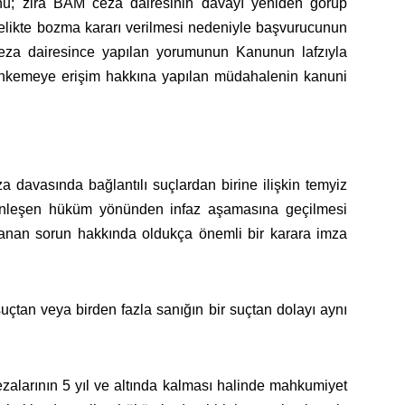
u; zira BAM ceza dairesinin davayı yeniden görüp
telikte bozma kararı verilmesi nedeniyle başvurucunun
 ceza dairesince yapılan yorumunun Kanunun lafzıyla
n mahkemeye erişim hakkına yapılan müdahalenin kanuni
a davasında bağlantılı suçlardan birine ilişkin temyiz
inleşen hüküm yönünden infaz aşamasına geçilmesi
anan sorun hakkında oldukça önemli bir karara imza
suçtan veya birden fazla sanığın bir suçtan dolayı aynı
ezalarının 5 yıl ve altında kalması halinde mahkumiyet