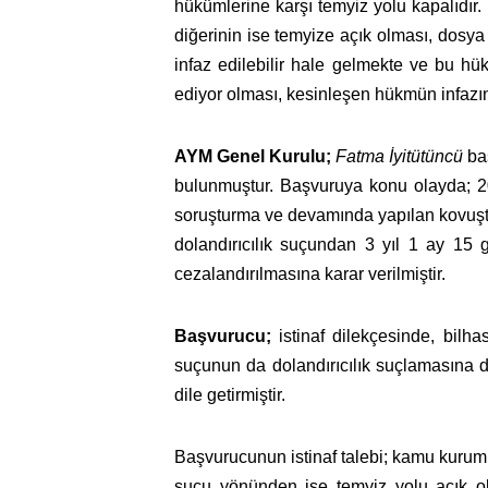
hükümlerine karşı temyiz yolu kapalıdır.
diğerinin ise temyize açık olması, dos
infaz edilebilir hale gelmekte ve bu h
ediyor olması, kesinleşen hükmün infaz
AYM Genel Kurulu;
Fatma İyitütüncü
baş
bulunmuştur. Başvuruya konu olayda; 20
soruşturma ve devamında yapılan kovuşt
dolandırıcılık suçundan 3 yıl 1 ay 15
cezalandırılmasına karar verilmiştir.
Başvurucu;
istinaf dilekçesinde, bilha
suçunun da dolandırıcılık suçlamasına da
dile getirmiştir.
Başvurucunun istinaf talebi; kamu kurum 
suçu yönünden ise temyiz yolu açık ol