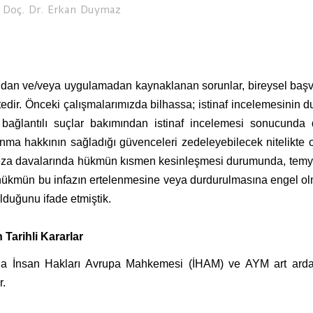
, Doç. Dr. Erkan Duymaz
nundan ve/veya uygulamadan kaynaklanan sorunlar, bireysel baş
r. Önceki çalışmalarımızda bilhassa; istinaf incelemesinin du
ağlantılı suçlar bakımından istinaf incelemesi sonucunda 
anma hakkının sağladığı güvenceleri zedeleyebilecek nitelikte 
ı ceza davalarında hükmün kısmen kesinleşmesi durumunda, temy
n hükmün bu infazın ertelenmesine veya durdurulmasına engel ol
lduğunu ifade etmiştik.
 Tarihli Kararlar
ında İnsan Hakları Avrupa Mahkemesi (İHAM) ve AYM art arda 
r.