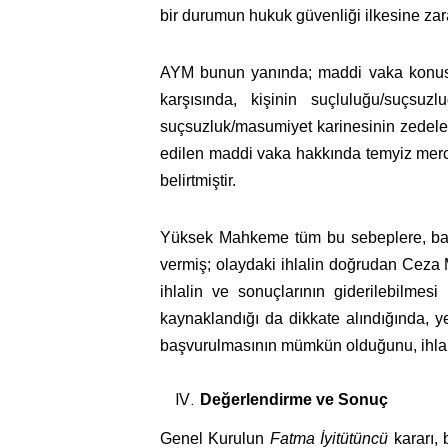
bir durumun hukuk güvenliği ilkesine zarar
AYM bunun yanında; maddi vaka konusund
karşısında, kişinin suçluluğu/suçs
suçsuzluk/masumiyet karinesinin zedelen
edilen maddi vaka hakkında temyiz mercii
belirtmiştir.
Yüksek Mahkeme tüm bu sebeplere, başv
vermiş; olaydaki ihlalin doğrudan Ceza
ihlalin ve sonuçlarının giderilebilme
kaynaklandığı da dikkate alındığında, 
başvurulmasının mümkün olduğunu, ihlalin
Değerlendirme ve Sonuç
Genel Kurulun
Fatma İyitütüncü
kararı, 