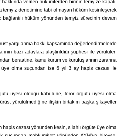
k hakkında verilen hükümlerden birinin temyize kapalı,
ra temyiz denetimine tabi olmayan hüküm kesinleşerek
k; bağlantılı hüküm yönünden temyiz sürecinin devam
ürüst yargılanma hakkı kapsamında değerlendirmelerde
ın bazı adaylara ulaştırıldığı şüphesi ile yürütülen
dan beraatine, kamu kurum ve kuruluşlarının zararına
e üye olma suçundan ise 6 yıl 3 ay hapis cezası ile
örgütü üyesi olduğu kabulüne, terör örgütü üyesi olma
rüst yürütülmediğine ilişkin birtakım başka şikayetler
n hapis cezası yönünden kesin, silahlı örgüte üye olma
cılık suçundan mahkumiyet yönünden AYM’ye bireysel