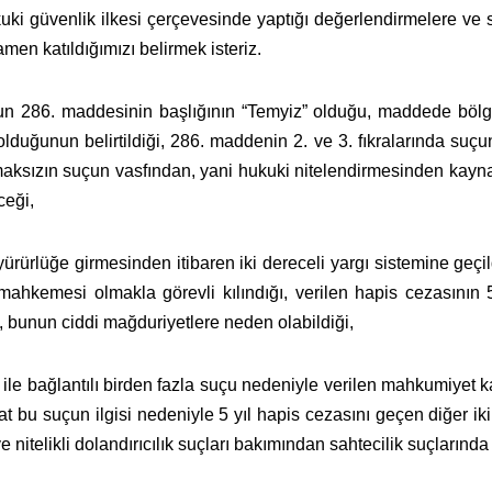
uki güvenlik ilkesi çerçevesinde yaptığı değerlendirmelere ve 
en katıldığımızı belirmek isteriz.
286. maddesinin başlığının “Temyiz” olduğu, maddede bölge
duğunun belirtildiği, 286. maddenin 2. ve 3. fıkralarında suç
maksızın suçun vasfından, yani hukuki nitelendirmesinden kay
ceği,
ürürlüğe girmesinden itibaren iki dereceli yargı sistemine geçil
 mahkemesi olmakla görevli kılındığı, verilen hapis cezasını
, bunun ciddi mağduriyetlere neden olabildiği,
 ile bağlantılı birden fazla suçu nedeniyle verilen mahkumiyet k
 bu suçun ilgisi nedeniyle 5 yıl hapis cezasını geçen diğer iki 
ve nitelikli dolandırıcılık suçları bakımından sahtecilik suçların