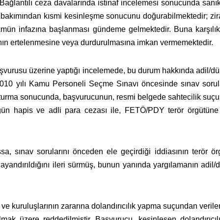
 Bağlantılı ceza davalarında istinaf incelemesi sonucunda sanı
ya bakımından kısmi kesinleşme sonucunu doğurabilmektedir; zi
ükmün infazına başlanması gündeme gelmektedir. Buna karşılı
ının ertelenmesine veya durdurulmasına imkan vermemektedir.
vurusu üzerine yaptığı incelemede, bu durum hakkında adil/d
10 yılı Kamu Personeli Seçme Sınavı öncesinde sınav soruların
urma sonucunda, başvurucunun, resmi belgede sahtecilik suçun
 gün hapis ve adli para cezası ile, FETÖ/PDY terör örgütün
ssa, sınav sorularını önceden ele geçirdiği iddiasının terör 
yandırıldığını ileri sürmüş, bunun yanında yargılamanın adil/dü
ve kuruluşlarının zararına dolandırıcılık yapma suçundan verile
mak üzere reddedilmiştir. Başvurucu, kesinleşen dolandırı