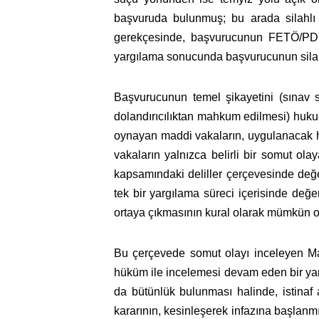
başvuruda bulunmuş; bu arada silahlı
gerekçesinde, başvurucunun FETÖ/PDY h
yargılama sonucunda başvurucunun silahlı
Başvurucunun temel şikayetini (sınav s
dolandırıcılıktan mahkum edilmesi) hukuk
oynayan maddi vakaların, uygulanacak huk
vakaların yalnızca belirli bir somut ol
kapsamındaki deliller çerçevesinde değer
tek bir yargılama süreci içerisinde değe
ortaya çıkmasının kural olarak mümkün olm
Bu çerçevede somut olayı inceleyen Ma
hüküm ile incelemesi devam eden bir yar
da bütünlük bulunması halinde, istina
kararının, kesinleşerek infazına başlanmı