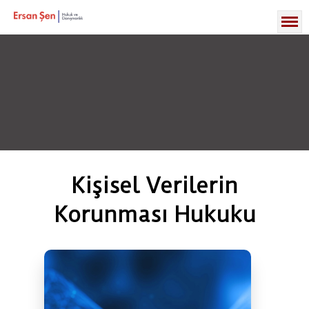
SELECT * FROM expertise WHERE slug_tr = 'kvkk-hukuku'
Kişisel Verilerin
Korunması Hukuku