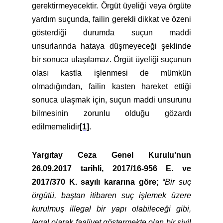
gerektirmeyecektir. Örgüt üyeliği veya örgüte
yardım suçunda, failin gerekli dikkat ve özeni
gösterdiği durumda suçun maddi
unsurlarında hataya düşmeyeceği şeklinde
bir sonuca ulaşılamaz. Örgüt üyeliği suçunun
olası kastla işlenmesi de mümkün
olmadığından, failin kasten hareket ettiği
sonuca ulaşmak için, suçun maddi unsurunu
bilmesinin zorunlu olduğu gözardı
edilmemelidir
[1]
.
Yargıtay Ceza Genel Kurulu’nun
26.09.2017 tarihli, 2017/16-956 E. ve
2017/370 K. sayılı kararına göre;
“Bir suç
örgütü, baştan itibaren suç işlemek üzere
kurulmuş illegal bir yapı olabileceği gibi,
legal olarak faaliyet göstermekte olan bir sivil