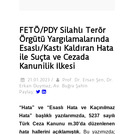
FETÖ/PDY Silahlı Terör
Örgütü Yargılamalarında
Esaslı/Kastı Kaldıran Hata
ile Suçta ve Cezada
Kanunilik İlkesi
21.01.2023 /
Prof. Dr. Ersan Şen, Dr.
Erkan Duymaz, Av. Buğra Şahin
Paylaş:
“Hata” ve “Esaslı Hata ve Kaçınılmaz
Hata” başlıklı yazılarımızda, 5237 sayılı
Türk Ceza Kanunu m.30’da düzenlenen
hata
hallerini açıklamıştık.
Bu yazımızda;