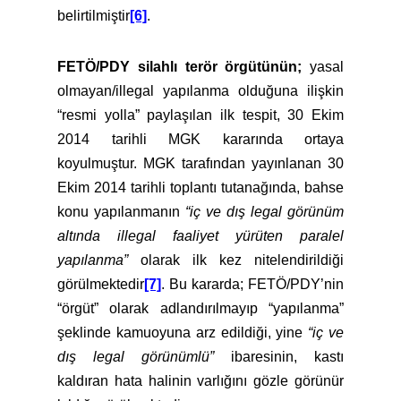
belirtilmiştir
[6]
.
FETÖ/PDY silahlı terör örgütünün;
yasal
olmayan/illegal yapılanma olduğuna ilişkin
“resmi yolla” paylaşılan ilk tespit, 30 Ekim
2014 tarihli MGK kararında ortaya
koyulmuştur. MGK tarafından yayınlanan 30
Ekim 2014 tarihli toplantı tutanağında, bahse
konu yapılanmanın
“iç ve dış legal görünüm
altında illegal faaliyet yürüten paralel
yapılanma”
olarak ilk kez nitelendirildiği
görülmektedir
[7]
. Bu kararda; FETÖ/PDY’nin
“örgüt” olarak adlandırılmayıp “yapılanma”
şeklinde kamuoyuna arz edildiği, yine
“iç ve
dış legal görünümlü”
ibaresinin, kastı
kaldıran hata halinin varlığını gözle görünür