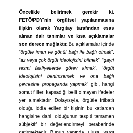
Öncelikle belirtmek gerekir ki,
FETÖ/PDY’nin örgütsel yapılanmasına
ilişkin olarak Yargıtay tarafından esas
alınan dair tanımlar ve kısa açıklamalar
son derece muğlaktır.
Bu açıklamalar içinde
“
örgüte iman ve gönül bağı ile bağlı olmak
”,
“
az veya çok örgüt ideolojisini bilmek
”, “
gayri
resmi faaliyetlerde görev almak
”, “
örgüt
ideolojisini benimsemek ve ona bağlı
çevresine propaganda yapmak
” gibi, hangi
somut fiilleri kapsadığı belli olmayan ifadeler
yer almaktadır. Dolayısıyla, örgütle irtibatlı
olduğu iddia edilen bir kişinin bu katlardan
hangisine dahil olduğunun tespiti tamamen
sübjektif bir değerlendirmeyi beraberinde
getirmektedir. Bunun yanında, ulusal yargı