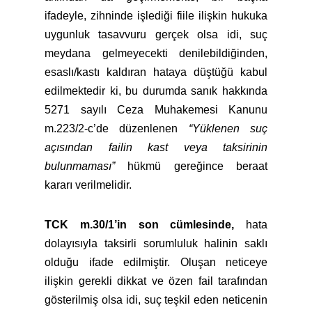
ifadeyle, zihninde işlediği fiile ilişkin hukuka
uygunluk tasavvuru gerçek olsa idi, suç
meydana gelmeyecekti denilebildiğinden,
esaslı/kastı kaldıran hataya düştüğü kabul
edilmektedir ki, bu durumda sanık hakkında
5271 sayılı Ceza Muhakemesi Kanunu
m.223/2-c’de düzenlenen
“Yüklenen suç
açısından failin kast veya taksirinin
bulunmaması”
hükmü gereğince beraat
kararı verilmelidir.
TCK m.30/1’in son cümlesinde,
hata
dolayısıyla taksirli sorumluluk halinin saklı
olduğu ifade edilmiştir. Oluşan neticeye
ilişkin gerekli dikkat ve özen fail tarafından
gösterilmiş olsa idi, suç teşkil eden neticenin