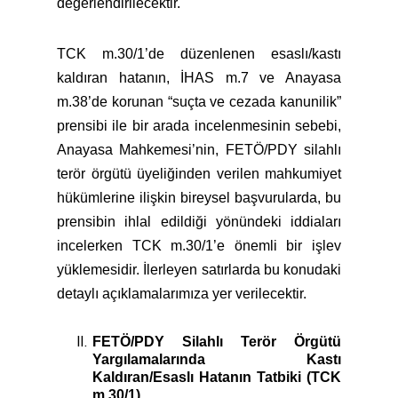
değerlendirilecektir.
TCK m.30/1’de düzenlenen esaslı/kastı
kaldıran hatanın, İHAS m.7 ve Anayasa
m.38’de korunan “suçta ve cezada kanunilik”
prensibi ile bir arada incelenmesinin sebebi,
Anayasa Mahkemesi’nin, FETÖ/PDY silahlı
terör örgütü üyeliğinden verilen mahkumiyet
hükümlerine ilişkin bireysel başvurularda, bu
prensibin ihlal edildiği yönündeki iddiaları
incelerken TCK m.30/1’e önemli bir işlev
yüklemesidir. İlerleyen satırlarda bu konudaki
detaylı açıklamalarımıza yer verilecektir.
FETÖ/PDY Silahlı Terör Örgütü
Yargılamalarında Kastı
Kaldıran/Esaslı Hatanın Tatbiki (TCK
m.30/1)