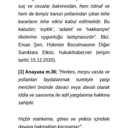
suç ve cezalar bakımından, hem istinaf ve
hem de temyiz kanun yollarından çıkan lehe
kararların lehe etkisi kabul edilmelidir. Bu
kabulün; ‘eşitlik’, ‘adalet’ ve ‘hakkaniyet’
ilkelerine uygunluğu tartışmasızdır”.
Bkz.
Ersan Şen, Hükmün Bozulmasının Diğer
Sanıklara Etkisi, hukukihaber.net (erişim
tarihi; 15.12.2020).
[3]
Anayasa m.36;
“Herkes, meşru vasıta ve
yollardan faydalanmak suretiyle yargı
mercileri önünde davacı veya davalı olarak
iddia ve savunma ile adil yargılanma hakkına
sahiptir.
Hiçbir mahkeme, görev ve yetkisi içindeki
davaya bakmaktan kaçınamaz”.