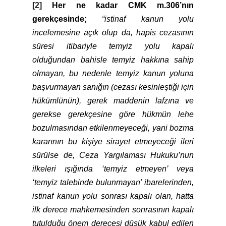
[2]
Her ne kadar CMK m.306’nın
gerekçesinde;
“istinaf kanun yolu
incelemesine açık olup da, hapis cezasının
süresi itibariyle temyiz yolu kapalı
olduğundan bahisle temyiz hakkına sahip
olmayan, bu nedenle temyiz kanun yoluna
başvurmayan sanığın (cezası kesinleştiği için
hükümlünün), gerek maddenin lafzına ve
gerekse gerekçesine göre hükmün lehe
bozulmasından etkilenmeyeceği, yani bozma
kararının bu kişiye sirayet etmeyeceği ileri
sürülse de, Ceza Yargılaması Hukuku’nun
ilkeleri ışığında ‘temyiz etmeyen’ veya
‘temyiz talebinde bulunmayan’ ibarelerinden,
istinaf kanun yolu sonrası kapalı olan, hatta
ilk derece mahkemesinden sonrasının kapalı
tutulduğu önem derecesi düşük kabul edilen