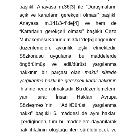
başlıklı Anayasa m.36
[3]
ile “Duruşmaların
açık ve kararların gerekçeli olması” başlıklı
Anayasa m.141/3-4’de
[4]
ve hem de
“Kararların gerekçeli olması” başlıklı Ceza
Muhakemesi Kanunu m.34/1’de
[5]
öngörülen
düzenlemelere aykırılık teşkil etmektedir.
Sözkonusu uygulama; bu maddelerde
öngörülmüş ve adil/dürüst yargılanma
hakkının bir parçası olan
makul sürede
yargılanma hakkı
ile
gerekçeli karar hakkının
ihlaline neden olmaktadır. Bu düzenlemelerin
yanı sıra; İnsan Hakları Avrupa
Sözleşmesi’nin “Adil/Dürüst yargılanma
hakkı” başlıklı 6. maddesi de aynı hakları
içerdiğinden, tüm bu maddelere dayanılarak
hak ihlalinin oluştuğu ileri sürülebilecek ve