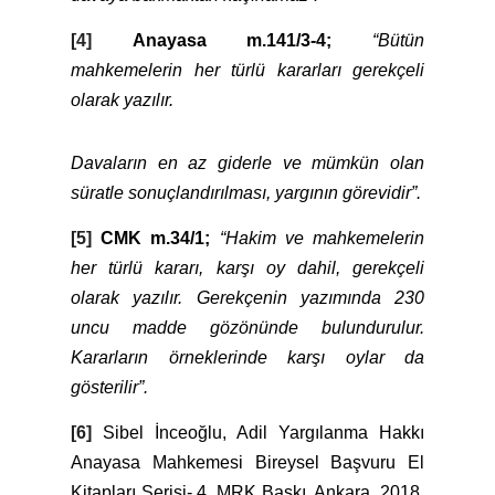
[4]
Anayasa m.141/3-4;
“Bütün
mahkemelerin her türlü kararları gerekçeli
olarak yazılır.
Davaların en az giderle ve mümkün olan
süratle sonuçlandırılması, yargının görevidir”.
[5]
CMK m.34/1;
“Hakim ve mahkemelerin
her türlü kararı, karşı oy dahil, gerekçeli
olarak yazılır. Gerekçenin yazımında 230
uncu madde gözönünde bulundurulur.
Kararların örneklerinde karşı oylar da
gösterilir”.
[6]
Sibel İnceoğlu, Adil Yargılanma Hakkı
Anayasa Mahkemesi Bireysel Başvuru El
Kitapları Serisi- 4, MRK Baskı, Ankara, 2018,