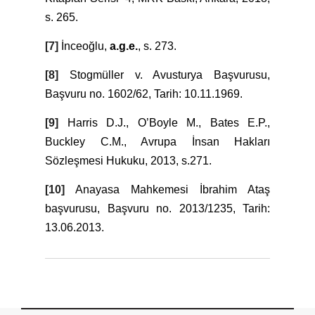
s. 265.
[7]
İnceoğlu,
a.g.e.
, s. 273.
[8]
Stogmüller v. Avusturya Başvurusu,
Başvuru no. 1602/62, Tarih: 10.11.1969.
[9]
Harris D.J., O’Boyle M., Bates E.P.,
Buckley C.M., Avrupa İnsan Hakları
Sözleşmesi Hukuku, 2013, s.271.
[10]
Anayasa Mahkemesi İbrahim Ataş
başvurusu, Başvuru no. 2013/1235, Tarih:
13.06.2013.