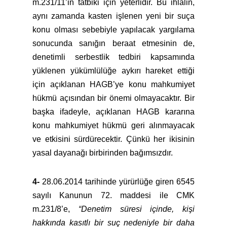
m.231/11’in tatbiki için yeterlidir. Bu ihlalin,
aynı zamanda kasten işlenen yeni bir suça
konu olması sebebiyle yapılacak yargılama
sonucunda sanığın beraat etmesinin de,
denetimli serbestlik tedbiri kapsamında
yüklenen yükümlülüğe aykırı hareket ettiği
için açıklanan HAGB’ye konu mahkumiyet
hükmü açısından bir önemi olmayacaktır. Bir
başka ifadeyle, açıklanan HAGB kararına
konu mahkumiyet hükmü geri alınmayacak
ve etkisini sürdürecektir. Çünkü her ikisinin
yasal dayanağı birbirinden bağımsızdır.
4-
28.06.2014 tarihinde yürürlüğe giren 6545
sayılı Kanunun 72. maddesi ile CMK
m.231/8’e,
“Denetim süresi içinde, kişi
hakkında kasıtlı bir suç nedeniyle bir daha