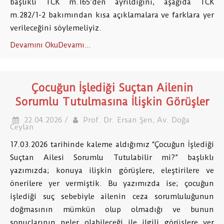
başlıklı TCK m.165’den ayrıldığını, aşağıda TCK
m.282/1-2 bakımından kısa açıklamalara ve farklara yer
verileceğini söylemeliyiz.
Devamını OkuDevamı...
Çocuğun İşlediği Suçtan Ailenin
Sorumlu Tutulmasına İlişkin Görüşler
22.04.2026 /
Prof. Dr. Ersan Şen, Av. Doğa
Ceylan
17.03.2026 tarihinde kaleme aldığımız “Çocuğun İşlediği
Suçtan Ailesi Sorumlu Tutulabilir mi?” başlıklı
yazımızda; konuya ilişkin görüşlere, eleştirilere ve
önerilere yer vermiştik. Bu yazımızda ise; çocuğun
işlediği suç sebebiyle ailenin ceza sorumluluğunun
doğmasının mümkün olup olmadığı ve bunun
sonuçlarının neler olabileceği ile ilgili görüşlere yer