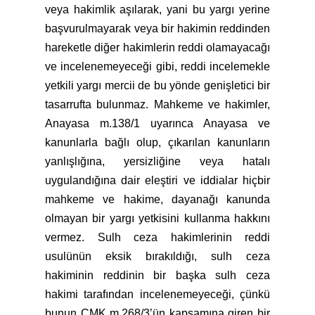
veya hakimlik aşılarak, yani bu yargı yerine
başvurulmayarak veya bir hakimin reddinden
hareketle diğer hakimlerin reddi olamayacağı
ve incelenemeyeceği gibi, reddi incelemekle
yetkili yargı mercii de bu yönde genişletici bir
tasarrufta bulunmaz. Mahkeme ve hakimler,
Anayasa m.138/1 uyarınca Anayasa ve
kanunlarla bağlı olup, çıkarılan kanunların
yanlışlığına, yersizliğine veya hatalı
uygulandığına dair eleştiri ve iddialar hiçbir
mahkeme ve hakime, dayanağı kanunda
olmayan bir yargı yetkisini kullanma hakkını
vermez. Sulh ceza hakimlerinin reddi
usulünün eksik bırakıldığı, sulh ceza
hakiminin reddinin bir başka sulh ceza
hakimi tarafından incelenemeyeceği, çünkü
bunun CMK m.268/3’ün kapsamına giren bir