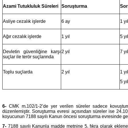
Azami Tutukluluk Süreleri
Soruşturma
Sor
Asliye cezalık işlerde
6 ay
1 yı
Ağır cezalık işlerde
1 yıl
5 yı
Devletin güvenliğine karşı
2 yıl
7 yı
suçlar ile terör suçlarında
Toplu suçlarda
2 yıl
1 yı
5 yı
6-
CMK m.102/1-2’de yer verilen süreler sadece kovuşturm
düzenlemiştir. Soruşturma evresi açısından süreler ise 24.1
koyucunun 7188 sayılı Kanun öncesi soruşturma evresinde geç
7-
7188 sayılı Kanunla madde metnine 5. fıkra olarak eklenen