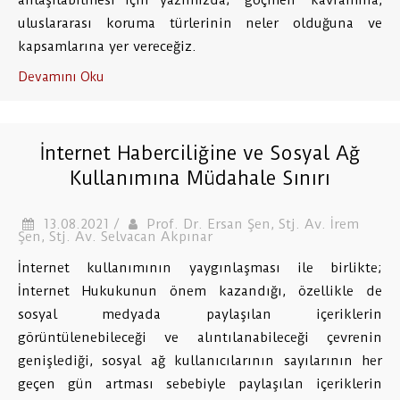
anlaşılabilmesi için yazımızda; “göçmen” kavramına,
uluslararası koruma türlerinin neler olduğuna ve
kapsamlarına yer vereceğiz.
Devamını Oku
İnternet Haberciliğine ve Sosyal Ağ
Kullanımına Müdahale Sınırı
13.08.2021 /
Prof. Dr. Ersan Şen, Stj. Av. İrem
Şen, Stj. Av. Selvacan Akpınar
İnternet kullanımının yaygınlaşması ile birlikte;
İnternet Hukukunun önem kazandığı, özellikle de
sosyal medyada paylaşılan içeriklerin
görüntülenebileceği ve alıntılanabileceği çevrenin
genişlediği, sosyal ağ kullanıcılarının sayılarının her
geçen gün artması sebebiyle paylaşılan içeriklerin