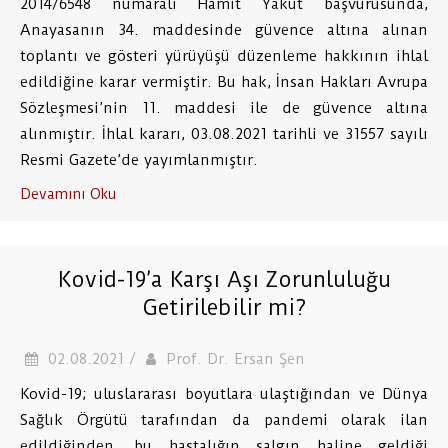
2014/6548 numaralı Hamit Yakut başvurusunda,
Anayasanın 34. maddesinde güvence altına alınan
toplantı ve gösteri yürüyüşü düzenleme hakkının ihlal
edildiğine karar vermiştir. Bu hak, İnsan Hakları Avrupa
Sözleşmesi’nin 11. maddesi ile de güvence altına
alınmıştır. İhlal kararı, 03.08.2021 tarihli ve 31557 sayılı
Resmi Gazete’de yayımlanmıştır.
Devamını Oku
Kovid-19’a Karşı Aşı Zorunluluğu
Getirilebilir mi?
02.08.2021 /
Prof. Dr. Ersan Şen
Kovid-19; uluslararası boyutlara ulaştığından ve Dünya
Sağlık Örgütü tarafından da pandemi olarak ilan
edildiğinden, bu hastalığın salgın haline geldiği