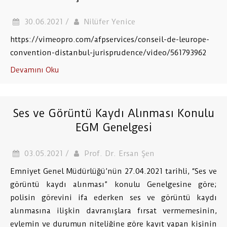
30.06.2021 /
Nilüfer Yenice
https://vimeopro.com/afpservices/conseil-de-leurope-
convention-distanbul-jurisprudence/video/561793962
Devamını Oku
Ses ve Görüntü Kaydı Alınması Konulu
EGM Genelgesi
03.05.2021 /
Prof. Dr. Ersan Şen
Emniyet Genel Müdürlüğü’nün 27.04.2021 tarihli, “Ses ve
görüntü kaydı alınması” konulu Genelgesine göre;
polisin görevini ifa ederken ses ve görüntü kaydı
alınmasına ilişkin davranışlara fırsat vermemesinin,
eylemin ve durumun niteliğine göre kayıt yapan kişinin