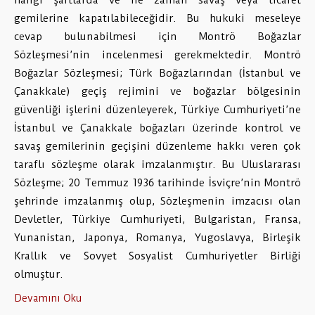
hangi şartlarda ve ne zaman savaş veya ticaret
gemilerine kapatılabileceğidir. Bu hukuki meseleye
cevap bulunabilmesi için Montrö Boğazlar
Sözleşmesi’nin incelenmesi gerekmektedir. Montrö
Boğazlar Sözleşmesi; Türk Boğazlarından (İstanbul ve
Çanakkale) geçiş rejimini ve boğazlar bölgesinin
güvenliği işlerini düzenleyerek, Türkiye Cumhuriyeti’ne
İstanbul ve Çanakkale boğazları üzerinde kontrol ve
savaş gemilerinin geçişini düzenleme hakkı veren çok
taraflı sözleşme olarak imzalanmıştır. Bu Uluslararası
Sözleşme; 20 Temmuz 1936 tarihinde İsviçre’nin Montrö
şehrinde imzalanmış olup, Sözleşmenin imzacısı olan
Devletler, Türkiye Cumhuriyeti, Bulgaristan, Fransa,
Yunanistan, Japonya, Romanya, Yugoslavya, Birleşik
Krallık ve Sovyet Sosyalist Cumhuriyetler Birliği
olmuştur.
Devamını Oku