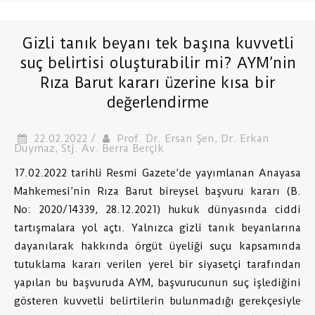
Gizli tanık beyanı tek başına kuvvetli
suç belirtisi oluşturabilir mi? AYM’nin
Rıza Barut kararı üzerine kısa bir
değerlendirme
22.02.2022 /
Prof. Dr. Ersan Şen, Dr. Erkan
Duymaz, Stj. Av. Berra Berçik
17.02.2022 tarihli Resmi Gazete’de yayımlanan Anayasa
Mahkemesi’nin Rıza Barut bireysel başvuru kararı (B.
No: 2020/14339, 28.12.2021) hukuk dünyasında ciddi
tartışmalara yol açtı. Yalnızca gizli tanık beyanlarına
dayanılarak hakkında örgüt üyeliği suçu kapsamında
tutuklama kararı verilen yerel bir siyasetçi tarafından
yapılan bu başvuruda AYM, başvurucunun suç işlediğini
gösteren kuvvetli belirtilerin bulunmadığı gerekçesiyle