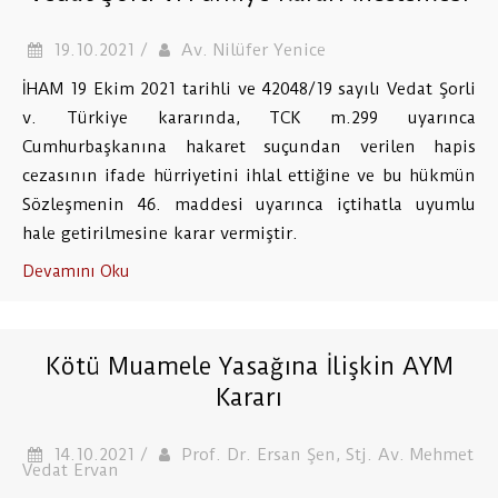
19.10.2021 /
Av. Nilüfer Yenice
İHAM 19 Ekim 2021 tarihli ve 42048/19 sayılı Vedat Şorli
v. Türkiye kararında, TCK m.299 uyarınca
Cumhurbaşkanına hakaret suçundan verilen hapis
cezasının ifade hürriyetini ihlal ettiğine ve bu hükmün
Sözleşmenin 46. maddesi uyarınca içtihatla uyumlu
hale getirilmesine karar vermiştir.
Devamını Oku
Kötü Muamele Yasağına İlişkin AYM
Kararı
14.10.2021 /
Prof. Dr. Ersan Şen, Stj. Av. Mehmet
Vedat Ervan