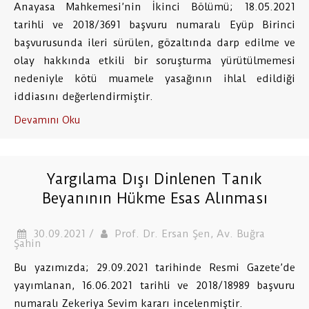
Anayasa Mahkemesi’nin İkinci Bölümü; 18.05.2021
tarihli ve 2018/3691 başvuru numaralı Eyüp Birinci
başvurusunda ileri sürülen, gözaltında darp edilme ve
olay hakkında etkili bir soruşturma yürütülmemesi
nedeniyle kötü muamele yasağının ihlal edildiği
iddiasını değerlendirmiştir.
Devamını Oku
Yargılama Dışı Dinlenen Tanık
Beyanının Hükme Esas Alınması
30.09.2021 /
Prof. Dr. Ersan Şen, Av. Buğra
Şahin
Bu yazımızda; 29.09.2021 tarihinde Resmi Gazete’de
yayımlanan, 16.06.2021 tarihli ve 2018/18989 başvuru
numaralı Zekeriya Sevim kararı incelenmiştir.