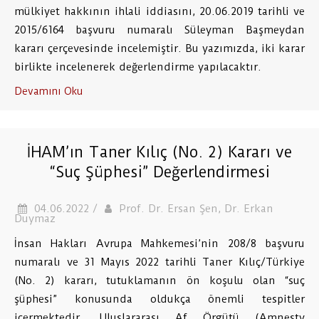
mülkiyet hakkının ihlali iddiasını, 20.06.2019 tarihli ve
2015/6164 başvuru numaralı Süleyman Başmeydan
kararı çerçevesinde incelemiştir. Bu yazımızda, iki karar
birlikte incelenerek değerlendirme yapılacaktır.
Devamını Oku
İHAM’ın Taner Kılıç (No. 2) Kararı ve
“Suç Şüphesi” Değerlendirmesi
04.06.2022 /
Prof. Dr. Ersan Şen, Dr. Erkan
Duymaz
İnsan Hakları Avrupa Mahkemesi’nin 208/8 başvuru
numaralı ve 31 Mayıs 2022 tarihli Taner Kılıç/Türkiye
(No. 2) kararı, tutuklamanın ön koşulu olan “suç
şüphesi” konusunda oldukça önemli tespitler
içermektedir. Uluslararası Af Örgütü (Amnesty