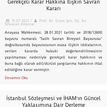
Gerekçeli Karar Hakkına İlişkin Savran
Kararı
15.07.2021 /
Prof. Dr. Ersan Şen, Stj. Av.
Selvacan Akpınar
Anayasa Mahkemesi; 28.01.2021 tarihli ve 2018/12600
başvuru numaralı “Salih Savran Bireysel Başvurusu”
doğrultusunda başvurucunun esasa ilişkin iddialarının,
verilen kararda hukuki değerlendirilmesinin
yapılmaması nedeniyle gerekçeli karar hakkının ve
buna bağlı olarak adil/dürüst yargılanma hakkının ihlal
edildiğine karar vermiştir.
Devamını Oku
İstanbul Sözleşmesi ve İHAM′ın Güncel
Yaklaşımına Dair Derleme