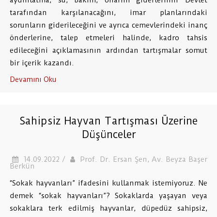
aydınlatma, su, bakım, onarım giderlerinin Devlet
tarafından karşılanacağını, imar planlarındaki
sorunların giderileceğini ve ayrıca cemevlerindeki inanç
önderlerine, talep etmeleri halinde, kadro tahsis
edileceğini açıklamasının ardından tartışmalar somut
bir içerik kazandı.
Devamını Oku
Sahipsiz Hayvan Tartışması Üzerine
Düşünceler
14.09.2022 /
Prof. Dr. Ersan Şen, Av. Beyza Başer
Berkün
“Sokak hayvanları” ifadesini kullanmak istemiyoruz. Ne
demek “sokak hayvanları”? Sokaklarda yaşayan veya
sokaklara terk edilmiş hayvanlar, düpedüz sahipsiz,