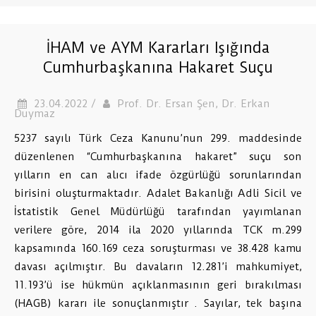
İHAM ve AYM Kararları Işığında
Cumhurbaşkanına Hakaret Suçu
23.04.2022 /
Prof. Dr. Ersan Şen, Dr. Erkan
Duymaz
5237 sayılı Türk Ceza Kanunu’nun 299. maddesinde
düzenlenen “Cumhurbaşkanına hakaret” suçu son
yılların en can alıcı ifade özgürlüğü sorunlarından
birisini oluşturmaktadır. Adalet Bakanlığı Adli Sicil ve
İstatistik Genel Müdürlüğü tarafından yayımlanan
verilere göre, 2014 ila 2020 yıllarında TCK m.299
kapsamında 160.169 ceza soruşturması ve 38.428 kamu
davası açılmıştır. Bu davaların 12.281’i mahkumiyet,
11.193’ü ise hükmün açıklanmasının geri bırakılması
(HAGB) kararı ile sonuçlanmıştır . Sayılar, tek başına