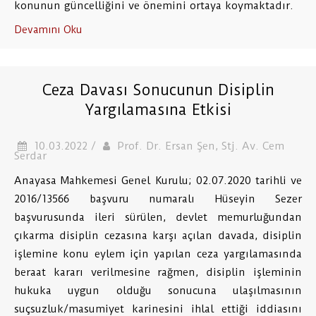
konunun güncelliğini ve önemini ortaya koymaktadır.
Devamını Oku
Ceza Davası Sonucunun Disiplin
Yargılamasına Etkisi
10.03.2022 /
Prof. Dr. Ersan Şen, Stj. Av. Cem
Serdar
Anayasa Mahkemesi Genel Kurulu; 02.07.2020 tarihli ve
2016/13566 başvuru numaralı Hüseyin Sezer
başvurusunda ileri sürülen, devlet memurluğundan
çıkarma disiplin cezasına karşı açılan davada, disiplin
işlemine konu eylem için yapılan ceza yargılamasında
beraat kararı verilmesine rağmen, disiplin işleminin
hukuka uygun olduğu sonucuna ulaşılmasının
suçsuzluk/masumiyet karinesini ihlal ettiği iddiasını