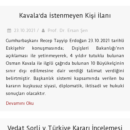
Kavala′da İstenmeyen Kişi İlanı
23.10.2021 /
Prof. Dr. Ersan Şen
Cumhurbaşkanı Recep Tayyip Erdoğan 23.10.2021 tarihli
Eskişehir konuşmasında; Dışişleri Bakanlığı’nın
açıklaması ile yetinmeyerek, 4 yıldır tutuklu bulunan
Osman Kavala ile ilgili çağrıda bulunan 10 Büyükelçinin
sınır dışı edilmesine dair verdiği talimat verdiğini
belirtmiştir. Başkanlık sistemi kapsamında verilen bu
kararın kuşkusuz siyasi, diplomatik, iktisadi ve hukuki
sonuçları olacaktır.
Devamını Oku
Vedat Şorli v.Türkiye Kararı İncelemesi