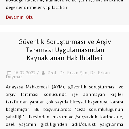
koyduğu ilkeler açıklanacak ve bu yeni içtihat hakkında
değerlendirmeler yapılacaktır.
Devamını Oku
Güvenlik Soruşturması ve Arşiv
Taraması Uygulamasından
Kaynaklanan Hak İhlalleri
16.02.2022 /
Prof. Dr. Ersan Şen, Dr. Erkan
Duymaz
Anayasa Mahkemesi (AYM), güvenlik soruşturması ve
arşiv taraması sonucunda işe alınmayan kişiler
tarafından yapılan çok sayıda bireysel başvuruyu karara
bağlamıştır. Bu başvurularda; “ceza sorumluluğunun
şahsiliği” ilkesinden masumiyet/suçsuzluk karinesine,
özel yaşamın gizliliğinden adil/dürüst yargılanma