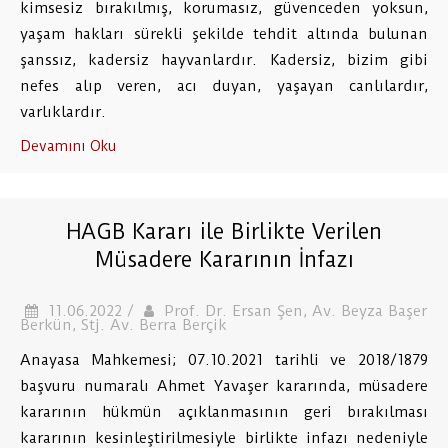
kimsesiz bırakılmış, korumasız, güvenceden yoksun,
yaşam hakları sürekli şekilde tehdit altında bulunan
şanssız, kadersiz hayvanlardır. Kadersiz, bizim gibi
nefes alıp veren, acı duyan, yaşayan canlılardır,
varlıklardır.
Devamını Oku
HAGB Kararı ile Birlikte Verilen
Müsadere Kararının İnfazı
11.06.2022 /
Prof. Dr. Ersan Şen, Av. Beyza Başer
Berkün, Stj. Av. Berra Berçik
Anayasa Mahkemesi; 07.10.2021 tarihli ve 2018/1879
başvuru numaralı Ahmet Yavaşer kararında, müsadere
kararının hükmün açıklanmasının geri bırakılması
kararının kesinleştirilmesiyle birlikte infazı nedeniyle